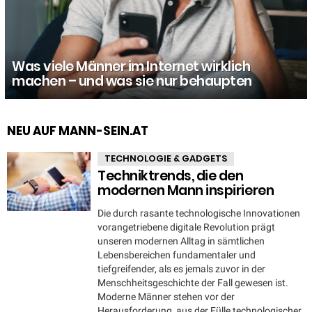
Was viele Männer im Internet wirklich
machen – und was sie nur behaupten
NEU AUF MANN-SEIN.AT
TECHNOLOGIE & GADGETS
Techniktrends, die den
modernen Mann inspirieren
Die durch rasante technologische Innovationen
vorangetriebene digitale Revolution prägt
unseren modernen Alltag in sämtlichen
Lebensbereichen fundamentaler und
tiefgreifender, als es jemals zuvor in der
Menschheitsgeschichte der Fall gewesen ist.
Moderne Männer stehen vor der
Herausforderung, aus der Fülle technologischer