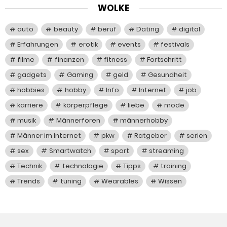
WOLKE
auto
beauty
beruf
Dating
digital
Erfahrungen
erotik
events
festivals
filme
finanzen
fitness
Fortschritt
gadgets
Gaming
geld
Gesundheit
hobbies
hobby
Info
Internet
job
karriere
körperpflege
liebe
mode
musik
Männerforen
männerhobby
Männer im Internet
pkw
Ratgeber
serien
sex
Smartwatch
sport
streaming
Technik
technologie
Tipps
training
Trends
tuning
Wearables
Wissen