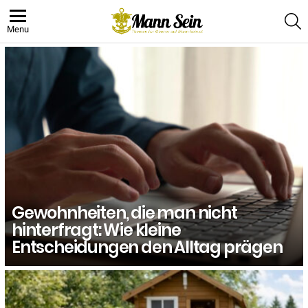
S
Menu
LATEST
STORIES
Gewohnheiten, die man nicht
hinterfragt: Wie kleine
Entscheidungen den Alltag prägen