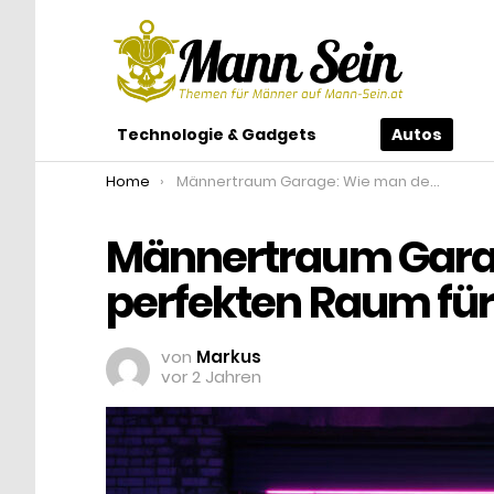
Technologie & Gadgets
Autos
You are here:
Home
Männertraum Garage: Wie man den perfekten Raum für sein Auto schafft
Männertraum Gara
perfekten Raum für 
von
Markus
vor 2 Jahren