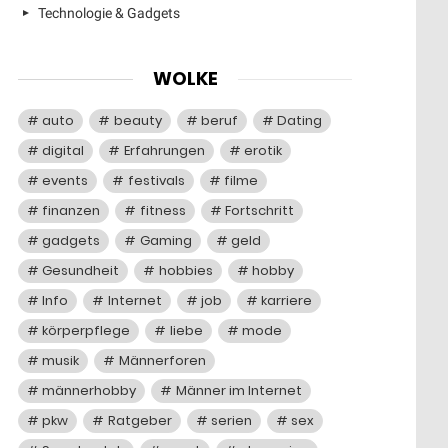
Technologie & Gadgets
WOLKE
auto
beauty
beruf
Dating
digital
Erfahrungen
erotik
events
festivals
filme
finanzen
fitness
Fortschritt
gadgets
Gaming
geld
Gesundheit
hobbies
hobby
Info
Internet
job
karriere
körperpflege
liebe
mode
musik
Männerforen
männerhobby
Männer im Internet
pkw
Ratgeber
serien
sex