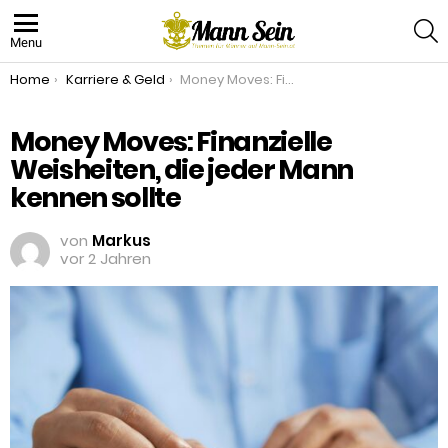
S
Menu
You are here:
Home
Karriere & Geld
Money Moves: Finanzielle Weisheiten, die jeder Mann kennen sollte
Money Moves: Finanzielle
Weisheiten, die jeder Mann
kennen sollte
von
Markus
vor 2 Jahren