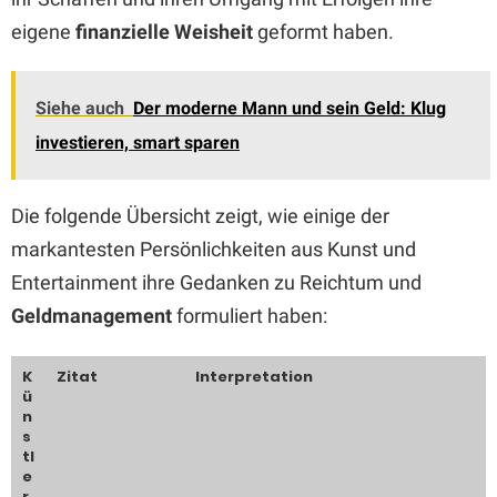
eigene
finanzielle Weisheit
geformt haben.
Siehe auch
Der moderne Mann und sein Geld: Klug
investieren, smart sparen
Die folgende Übersicht zeigt, wie einige der
markantesten Persönlichkeiten aus Kunst und
Entertainment ihre Gedanken zu Reichtum und
Geldmanagement
formuliert haben:
K
Zitat
Interpretation
ü
n
s
tl
e
r