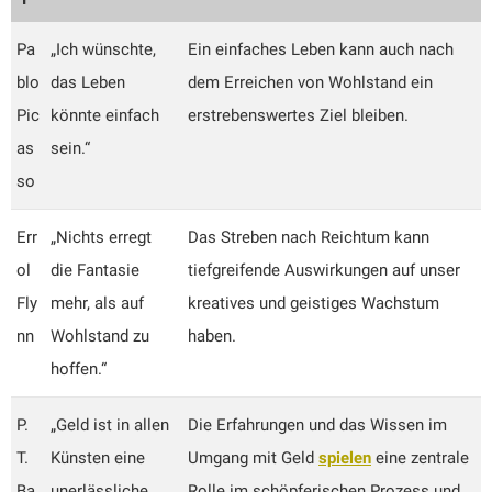
Pa
„Ich wünschte,
Ein einfaches Leben kann auch nach
blo
das Leben
dem Erreichen von Wohlstand ein
Pic
könnte einfach
erstrebenswertes Ziel bleiben.
as
sein.“
so
Err
„Nichts erregt
Das Streben nach Reichtum kann
ol
die Fantasie
tiefgreifende Auswirkungen auf unser
Fly
mehr, als auf
kreatives und geistiges Wachstum
nn
Wohlstand zu
haben.
hoffen.“
P.
„Geld ist in allen
Die Erfahrungen und das Wissen im
T.
Künsten eine
Umgang mit Geld
spielen
eine zentrale
Ba
unerlässliche
Rolle im schöpferischen Prozess und