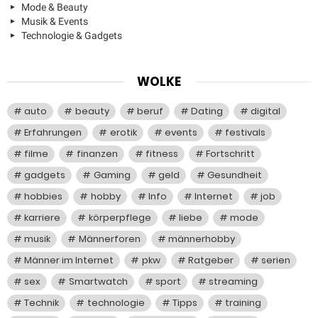
Mode & Beauty
Musik & Events
Technologie & Gadgets
WOLKE
auto
beauty
beruf
Dating
digital
Erfahrungen
erotik
events
festivals
filme
finanzen
fitness
Fortschritt
gadgets
Gaming
geld
Gesundheit
hobbies
hobby
Info
Internet
job
karriere
körperpflege
liebe
mode
musik
Männerforen
männerhobby
Männer im Internet
pkw
Ratgeber
serien
sex
Smartwatch
sport
streaming
Technik
technologie
Tipps
training