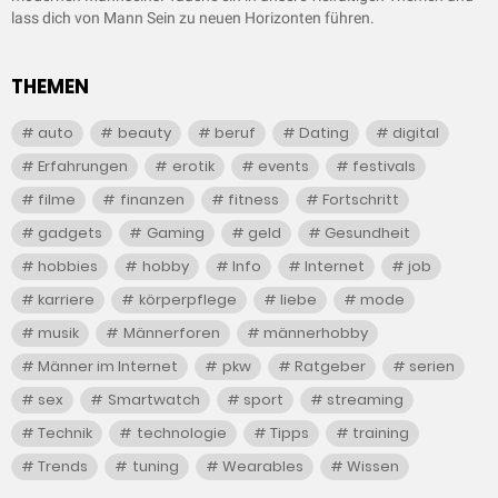
lass dich von Mann Sein zu neuen Horizonten führen.
THEMEN
auto
beauty
beruf
Dating
digital
Erfahrungen
erotik
events
festivals
filme
finanzen
fitness
Fortschritt
gadgets
Gaming
geld
Gesundheit
hobbies
hobby
Info
Internet
job
karriere
körperpflege
liebe
mode
musik
Männerforen
männerhobby
Männer im Internet
pkw
Ratgeber
serien
sex
Smartwatch
sport
streaming
Technik
technologie
Tipps
training
Trends
tuning
Wearables
Wissen