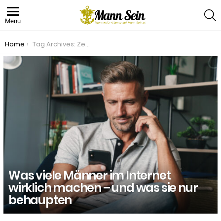
S
Menu
You are here:
Home
Tag Archives: Zeitvertreib
ZEITVERTREIB
LATEST
STORIES
Was viele Männer im Internet
wirklich machen – und was sie nur
behaupten